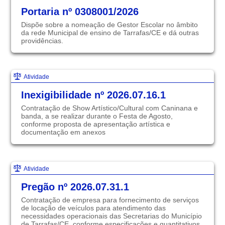
Portaria nº 0308001/2026
Dispõe sobre a nomeação de Gestor Escolar no âmbito
da rede Municipal de ensino de Tarrafas/CE e dá outras
providências.
Declaração de
Atividade
Imposto de Renda
Transparência
Inexigibilidade nº 2026.07.16.1
Contratação de Show Artístico/Cultural com Caninana e
banda, a se realizar durante o Festa de Agosto,
conforme proposta de apresentação artística e
documentação em anexos
Atividade
E-mail
Pregão nº 2026.07.31.1
Contratação de empresa para fornecimento de serviços
de locação de veículos para atendimento das
necessidades operacionais das Secretarias do Município
de Tarrafas/CE, conforme especificações e quantitativos