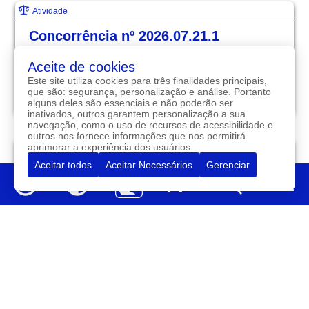
Atividade
Concorrência nº 2026.07.21.1
Contratação de empresa para execução dos serviços de
Aceite de cookies
conclusão da recuperação de diversos trechos de
estradas vicinais da Zona Rural que liga Tarrafas ao
Este site utiliza cookies para três finalidades principais,
Município de Assaré, conforme Convênio 09/2024 e
que são: segurança, personalização e análise. Portanto
MAPP 2584 celebrado com a SOP-CE, conf...
alguns deles são essenciais e não poderão ser
inativados, outros garantem personalização a sua
navegação, como o uso de recursos de acessibilidade e
outros nos fornece informações que nos permitirá
aprimorar a experiência dos usuários.
Atividade
Aceitar todos
Aceitar Necessários
Gerenciar
Pregão nº 2026.07.20.1
Contratação para fornecimento de gêneros alimentícios
diversos, destinados ao atendimento das necessidades
das Secretarias e Órgãos que compõem a Administração
Pública do Município de Tarrafas/CE