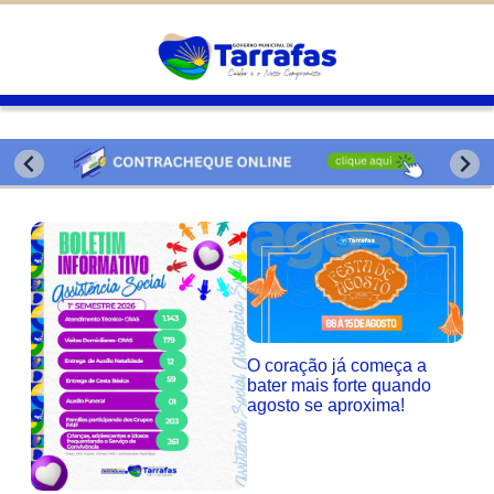
Diminuir
São cookies inseridos por serviços
associados ao site oferecido por outras
Padrão
empresas e que não temos controle sobre as
Aumentar
informações coletadas. Neste site utilizamos
o Google Analytics. Você pode obter mais
informações sobre a política de privacidade
deles em
Google Cookies
Salvar
O coração já começa a
bater mais forte quando
agosto se aproxima!