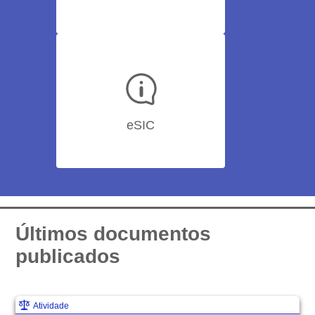
eSIC
Últimos documentos
publicados
Contracheque
Nota Fiscal
Eletrônica
Atividade